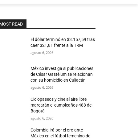
MOST READ
El dólar terminó en $3.157,59 tras
caer $21,81 frente a la TRM
agosto 6, 2026
México investiga si publicaciones
de César Gastélum se relacionan
con su homicidio en Culiacán
agosto 6, 2026
Ciclopaseos y cine al aire libre
marcarán el cumpleaños 488 de
Bogotá
agosto 6, 2026
Colombia irá por el oro ante
México en el fútbol femenino de