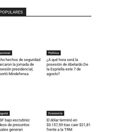
POPULARES
acional
Política
ho hechos de seguridad
¿A qué hora será la
rcaron la jornada de
posesión de Abelardo De
sesión presidencial,
la Espriella este 7 de
portó Mindefensa
agosto?
ogotá
Economía
BF bajo escrutinio:
El dólar terminó en
deos de presuntos
$3.157,59 tras caer $21,81
tuales generan
frente a la TRM