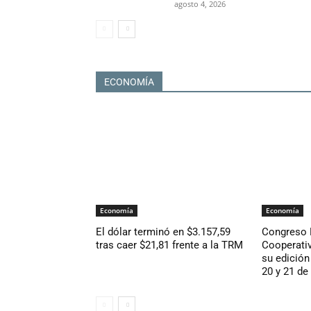
agosto 4, 2026
ECONOMÍA
Economía
Economía
El dólar terminó en $3.157,59
Congreso 
tras caer $21,81 frente a la TRM
Cooperativ
su edición
20 y 21 de