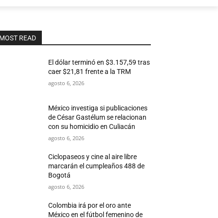
MOST READ
El dólar terminó en $3.157,59 tras
caer $21,81 frente a la TRM
agosto 6, 2026
México investiga si publicaciones
de César Gastélum se relacionan
con su homicidio en Culiacán
agosto 6, 2026
Ciclopaseos y cine al aire libre
marcarán el cumpleaños 488 de
Bogotá
agosto 6, 2026
Colombia irá por el oro ante
México en el fútbol femenino de