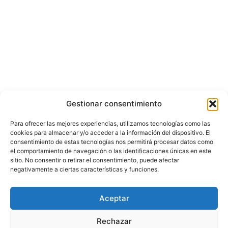
Gestionar consentimiento
Para ofrecer las mejores experiencias, utilizamos tecnologías como las
cookies para almacenar y/o acceder a la información del dispositivo. El
consentimiento de estas tecnologías nos permitirá procesar datos como
el comportamiento de navegación o las identificaciones únicas en este
sitio. No consentir o retirar el consentimiento, puede afectar
negativamente a ciertas características y funciones.
© Copyright ©️ 2025 CASA EDITORIAL Y CONTENIDOS ESPECIALES Y-
Aceptar
COMERCE S.A.S.
Rechazar
Inicio
Nacional
Bogotá
Internacional
Política
Economía