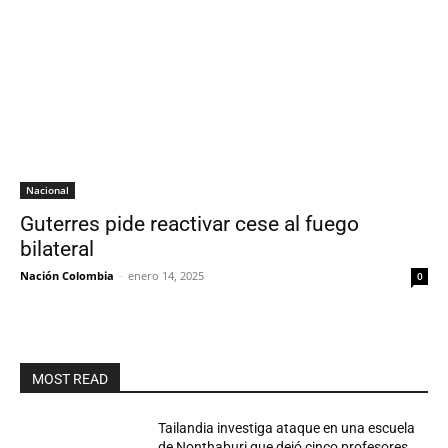
Nacional
Guterres pide reactivar cese al fuego
bilateral
Nación Colombia
-
enero 14, 2025
0
MOST READ
Tailandia investiga ataque en una escuela
de Nonthaburi que dejó cinco profesores