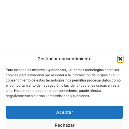
Gestionar consentimiento
Para ofrecer las mejores experiencias, utilizamos tecnologías como las
cookies para almacenar y/o acceder a la información del dispositivo. El
consentimiento de estas tecnologías nos permitirá procesar datos como
el comportamiento de navegación o las identificaciones únicas en este
sitio. No consentir o retirar el consentimiento, puede afectar
negativamente a ciertas características y funciones.
© Copyright ©️ 2025 CASA EDITORIAL Y CONTENIDOS ESPECIALES Y-
Aceptar
COMERCE S.A.S.
Rechazar
Inicio
Nacional
Bogotá
Internacional
Política
Economía