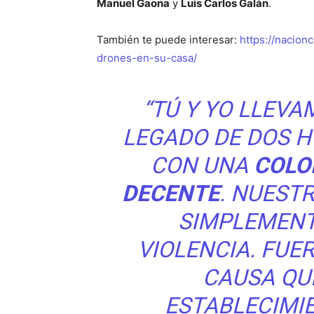
Manuel Gaona
y
Luis Carlos Galán
.
También te puede interesar:
https://nacio
drones-en-su-casa/
“TÚ Y YO LLEVA
LEGADO DE DOS 
CON UNA
COLOM
DECENTE
. NUEST
SIMPLEMENT
VIOLENCIA. FUE
CAUSA QU
ESTABLECIMI