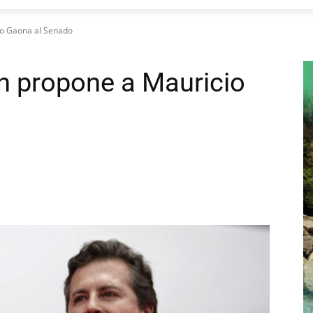
io Gaona al Senado
n propone a Mauricio