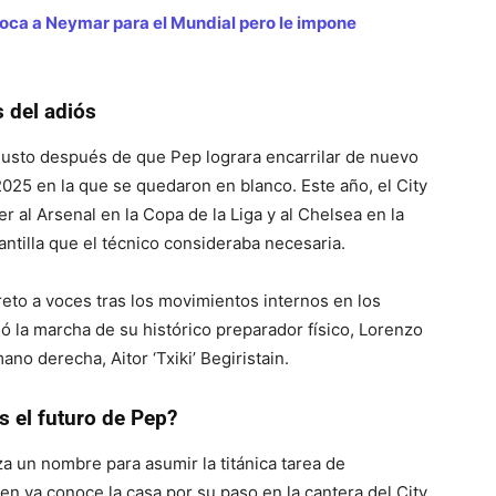
oca a Neymar para el Mundial pero le impone
s del adiós
 justo después de que Pep lograra encarrilar de nuevo
025 en la que se quedaron en blanco. Este año, el City
r al Arsenal en la Copa de la Liga y al Chelsea en la
antilla que el técnico consideraba necesaria.
reto a voces tras los movimientos internos en los
 la marcha de su histórico preparador físico, Lorenzo
no derecha, Aitor ‘Txiki’ Begiristain.
s el futuro de Pep?
za un nombre para asumir la titánica tarea de
quien ya conoce la casa por su paso en la cantera del City