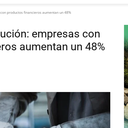
 con productos financieros aumentan un 48%
lución: empresas con
ieros aumentan un 48%