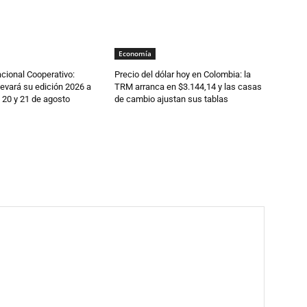
Economía
cional Cooperativo:
Precio del dólar hoy en Colombia: la
evará su edición 2026 a
TRM arranca en $3.144,14 y las casas
 20 y 21 de agosto
de cambio ajustan sus tablas