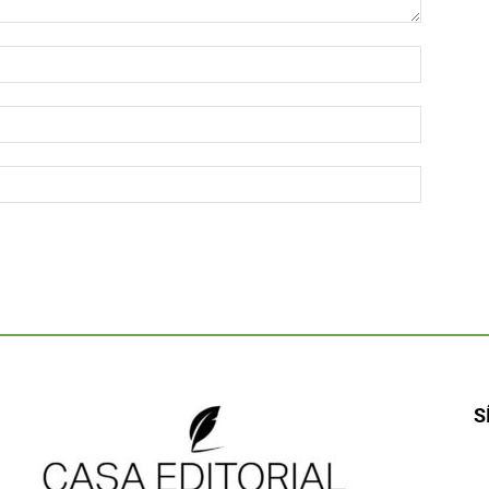
Nombre:
Correo
electróni
Sitio
web:
S