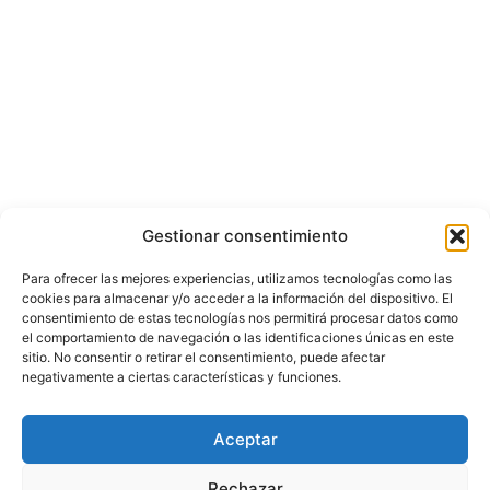
Gestionar consentimiento
Para ofrecer las mejores experiencias, utilizamos tecnologías como las
cookies para almacenar y/o acceder a la información del dispositivo. El
consentimiento de estas tecnologías nos permitirá procesar datos como
el comportamiento de navegación o las identificaciones únicas en este
sitio. No consentir o retirar el consentimiento, puede afectar
negativamente a ciertas características y funciones.
© Copyright ©️ 2025 CASA EDITORIAL Y CONTENIDOS ESPECIALES Y-
Aceptar
COMERCE S.A.S.
Rechazar