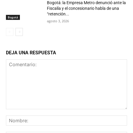
Bogotá: la Empresa Metro denunció ante la
Fiscalía y el concesionario habla de una
“retención...
Bogotá
agosto 3, 2026
DEJA UNA RESPUESTA
Comentario:
No