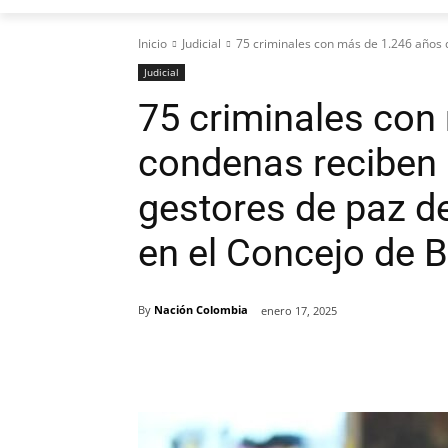
Inicio
Judicial
75 criminales con más de 1.246 años 
Judicial
75 criminales con
condenas reciben
gestores de paz d
en el Concejo de 
By
Nación Colombia
enero 17, 2025
Cuota