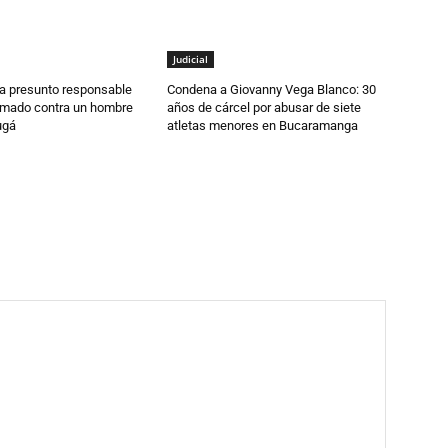
Judicial
 a presunto responsable
Condena a Giovanny Vega Blanco: 30
rmado contra un hombre
años de cárcel por abusar de siete
ugá
atletas menores en Bucaramanga