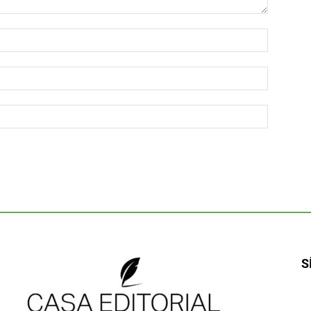
Nombre:
Correo
electróni
Sitio
web:
S