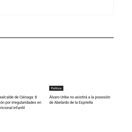
Política
alcalde de Ciénaga: 8
Álvaro Uribe no asistirá a la posesión
ión por irregularidades en
de Abelardo de la Espriella
icional infantil