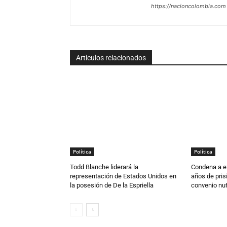
https://nacioncolombia.com
Articulos relacionados
Política
Política
Todd Blanche liderará la
Condena a ex
representación de Estados Unidos en
años de pris
la posesión de De la Espriella
convenio nutr