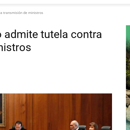
ra transmisión de ministros
 admite tutela contra
nistros