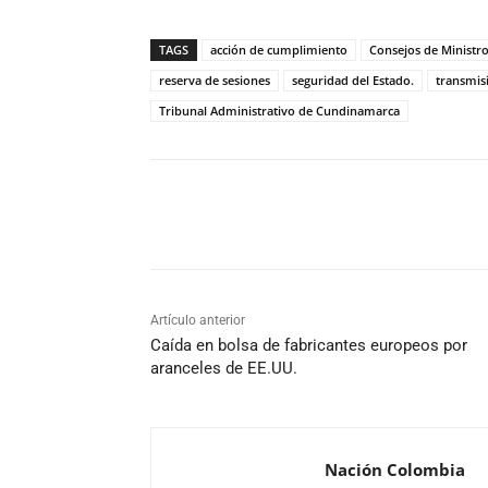
TAGS
acción de cumplimiento
Consejos de Ministr
reserva de sesiones
seguridad del Estado.​
transmis
Tribunal Administrativo de Cundinamarca
Cuota
Artículo anterior
Caída en bolsa de fabricantes europeos por
aranceles de EE.UU.
Nación Colombia