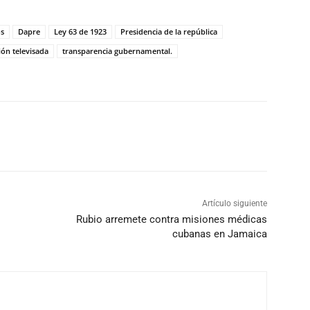
os
Dapre
Ley 63 de 1923
Presidencia de la república
ión televisada
transparencia gubernamental.
Artículo siguiente
Rubio arremete contra misiones médicas
cubanas en Jamaica