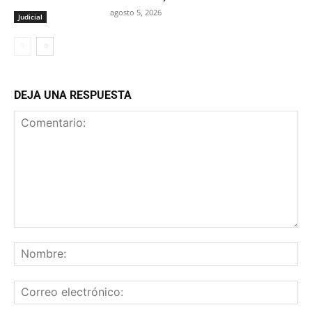
agosto 5, 2026
Judicial
DEJA UNA RESPUESTA
Comentario:
No
Co
ele