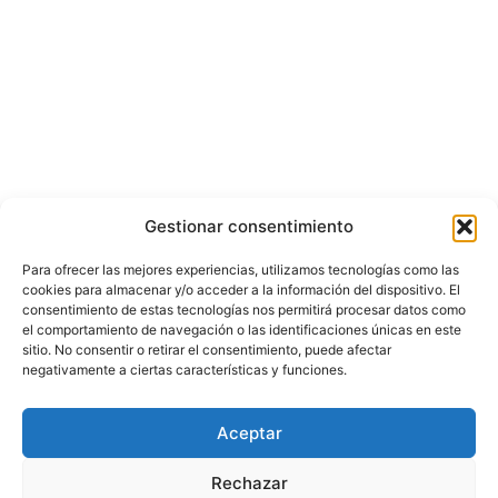
Gestionar consentimiento
Para ofrecer las mejores experiencias, utilizamos tecnologías como las
cookies para almacenar y/o acceder a la información del dispositivo. El
consentimiento de estas tecnologías nos permitirá procesar datos como
el comportamiento de navegación o las identificaciones únicas en este
sitio. No consentir o retirar el consentimiento, puede afectar
negativamente a ciertas características y funciones.
© Copyright ©️ 2025 CASA EDITORIAL Y CONTENIDOS ESPECIALES Y-
Aceptar
COMERCE S.A.S.
Rechazar
Inicio
Nacional
Bogotá
Internacional
Política
Economía