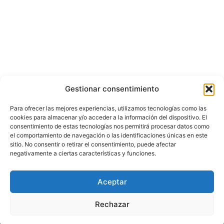
Gestionar consentimiento
Para ofrecer las mejores experiencias, utilizamos tecnologías como las
cookies para almacenar y/o acceder a la información del dispositivo. El
consentimiento de estas tecnologías nos permitirá procesar datos como
el comportamiento de navegación o las identificaciones únicas en este
sitio. No consentir o retirar el consentimiento, puede afectar
negativamente a ciertas características y funciones.
© Copyright ©️ 2025 CASA EDITORIAL Y CONTENIDOS ESPECIALES Y-
Aceptar
COMERCE S.A.S.
Rechazar
Inicio
Nacional
Bogotá
Internacional
Política
Economía
Judicial
Deportes
Cultura y Entretenimiento