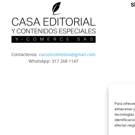
S
Contáctenos:
nacioncolombia@gmail.com
WhatsApp: 317 268 1147
Para ofrecer
almacenar y/
tecnologías
identificaci
afectar nega