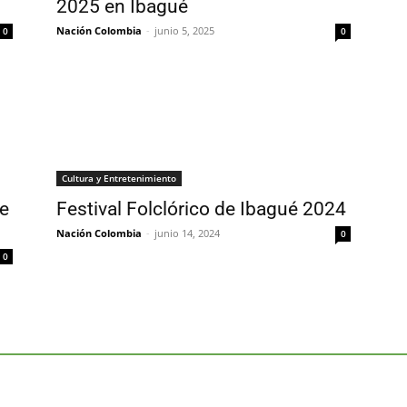
2025 en Ibagué
Nación Colombia
-
junio 5, 2025
0
0
Cultura y Entretenimiento
re
Festival Folclórico de Ibagué 2024
Nación Colombia
-
junio 14, 2024
0
0