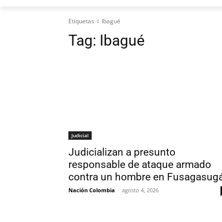
Etiquetas
Ibagué
Tag:
Ibagué
Judicial
Judicializan a presunto
responsable de ataque armado
contra un hombre en Fusagasug
Nación Colombia
-
agosto 4, 2026