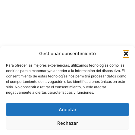
Gestionar consentimiento
Para ofrecer las mejores experiencias, utilizamos tecnologías como las
cookies para almacenar y/o acceder a la información del dispositivo. El
consentimiento de estas tecnologías nos permitirá procesar datos como
el comportamiento de navegación o las identificaciones únicas en este
sitio. No consentir o retirar el consentimiento, puede afectar
negativamente a ciertas características y funciones.
© Copyright ©️ 2025 CASA EDITORIAL Y CONTENIDOS ESPECIALES Y-
Aceptar
COMERCE S.A.S.
Rechazar
Inicio
Nacional
Bogotá
Internacional
Política
Economía
Judicial
Deportes
Cultura y Entretenimiento