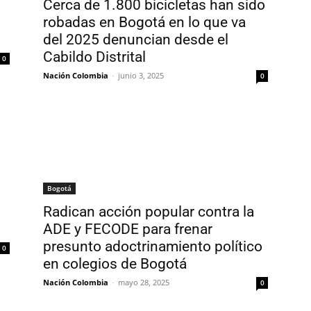
Cerca de 1.800 bicicletas han sido
robadas en Bogotá en lo que va
del 2025 denuncian desde el
Cabildo Distrital
0
Nación Colombia
-
junio 3, 2025
0
Bogotá
Radican acción popular contra la
ADE y FECODE para frenar
presunto adoctrinamiento político
0
en colegios de Bogotá
Nación Colombia
-
mayo 28, 2025
0