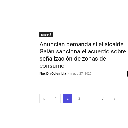
Bogotá
Anuncian demanda si el alcalde
Galán sanciona el acuerdo sobre
señalización de zonas de
consumo
Nación Colombia
-
mayo 27, 2025
...
1
2
3
7