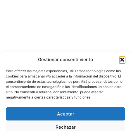
Gestionar consentimiento
Para ofrecer las mejores experiencias, utilizamos tecnologías como las
cookies para almacenar y/o acceder a la información del dispositivo. El
consentimiento de estas tecnologías nos permitirá procesar datos como
el comportamiento de navegación o las identificaciones únicas en este
sitio. No consentir o retirar el consentimiento, puede afectar
negativamente a ciertas características y funciones.
© Copyright ©️ 2025 CASA EDITORIAL Y CONTENIDOS ESPECIALES Y-
Aceptar
COMERCE S.A.S.
Rechazar
Inicio
Nacional
Bogotá
Internacional
Política
Economía