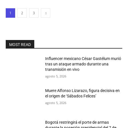
1
2
3
MOST READ
Influencer mexicano César Gastélum murió
tras un ataque armado durante una
transmisión en vivo
agosto 5, 2026
Muere Alfonso Lizarazo, figura decisiva en
el origen de ‘Sábados Felices’
agosto 5, 2026
Bogotá restringirá el porte de armas
durante la posesión presidencial del 7 de