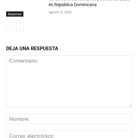
en República Dominicana
agosto 4, 2026
Deportes
DEJA UNA RESPUESTA
Comentario:
No
Co