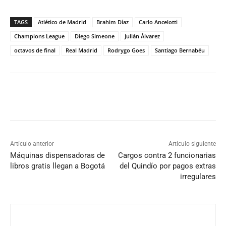
TAGS
Atlético de Madrid
Brahim Díaz
Carlo Ancelotti
Champions League
Diego Simeone
Julián Álvarez
octavos de final
Real Madrid
Rodrygo Goes
Santiago Bernabéu
Artículo anterior
Artículo siguiente
Máquinas dispensadoras de
Cargos contra 2 funcionarias
libros gratis llegan a Bogotá
del Quindío por pagos extras
irregulares