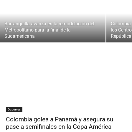
Barranquilla avanza en la remodelación del
Colombia 
Metropolitano para la final de la
los Centr
Sudamericana
Repúblic
Deportes
Colombia golea a Panamá y asegura su
pase a semifinales en la Copa América