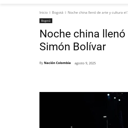
Inicio
Bogotá
Noche china llenó de arte y cultura el
Bogotá
Noche china llenó d
Simón Bolívar
By
Nación Colombia
agosto 9, 2025
Cuota