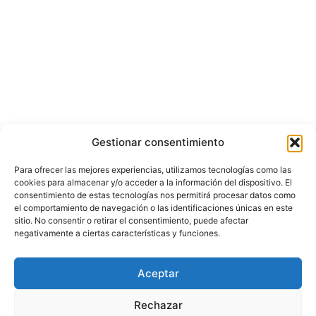
Gestionar consentimiento
Para ofrecer las mejores experiencias, utilizamos tecnologías como las
cookies para almacenar y/o acceder a la información del dispositivo. El
consentimiento de estas tecnologías nos permitirá procesar datos como
el comportamiento de navegación o las identificaciones únicas en este
sitio. No consentir o retirar el consentimiento, puede afectar
negativamente a ciertas características y funciones.
© Copyright ©️ 2025 CASA EDITORIAL Y CONTENIDOS ESPECIALES Y-
Aceptar
COMERCE S.A.S.
Rechazar
Inicio
Nacional
Bogotá
Internacional
Política
Economía