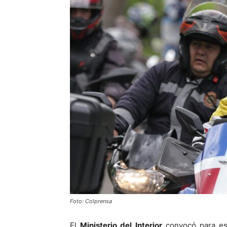
Foto: Colprensa
El
Ministerio del Interior
convocó para es