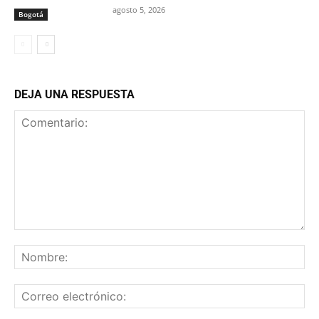
agosto 5, 2026
Bogotá
DEJA UNA RESPUESTA
Comentario:
No
Co
ele