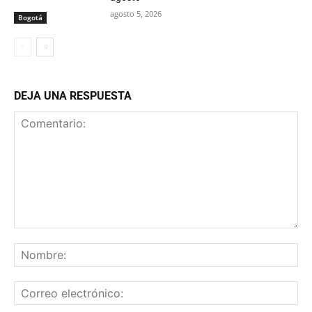
agosto 5, 2026
Bogotá
DEJA UNA RESPUESTA
Comentario:
No
Co
ele