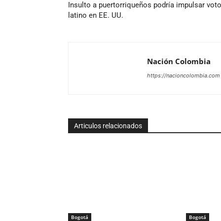
Insulto a puertorriqueños podría impulsar vot
latino en EE. UU.
Nación Colombia
https://nacioncolombia.com
Articulos relacionados
Bogotá
Bogotá