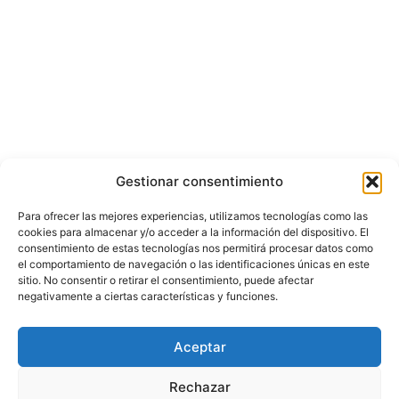
Gestionar consentimiento
Para ofrecer las mejores experiencias, utilizamos tecnologías como las
cookies para almacenar y/o acceder a la información del dispositivo. El
consentimiento de estas tecnologías nos permitirá procesar datos como
el comportamiento de navegación o las identificaciones únicas en este
sitio. No consentir o retirar el consentimiento, puede afectar
negativamente a ciertas características y funciones.
© Copyright ©️ 2025 CASA EDITORIAL Y CONTENIDOS ESPECIALES Y-
Aceptar
COMERCE S.A.S.
Rechazar
Inicio
Nacional
Bogotá
Internacional
Política
Economía