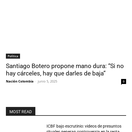
Política
Santiago Botero propone mano dura: “Si no
hay cárceles, hay que darles de baja”
Nación Colombia
-
junio 5, 2025
0
MOST READ
ICBF bajo escrutinio: videos de presuntos
rituales generan controversia en la recta