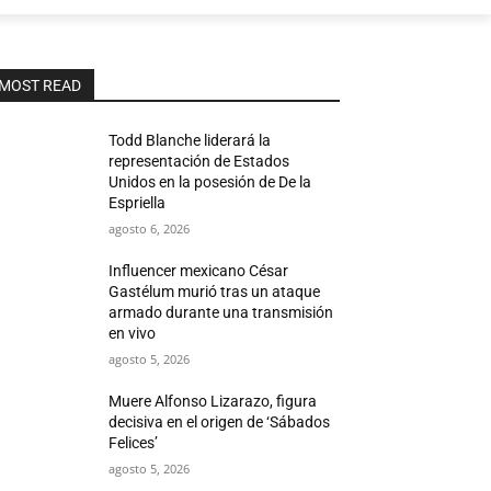
MOST READ
Todd Blanche liderará la
representación de Estados
Unidos en la posesión de De la
Espriella
agosto 6, 2026
Influencer mexicano César
Gastélum murió tras un ataque
armado durante una transmisión
en vivo
agosto 5, 2026
Muere Alfonso Lizarazo, figura
decisiva en el origen de ‘Sábados
Felices’
agosto 5, 2026