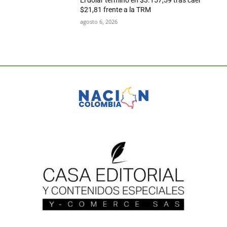
El dólar terminó en $3.157,59 tras caer
$21,81 frente a la TRM
agosto 6, 2026