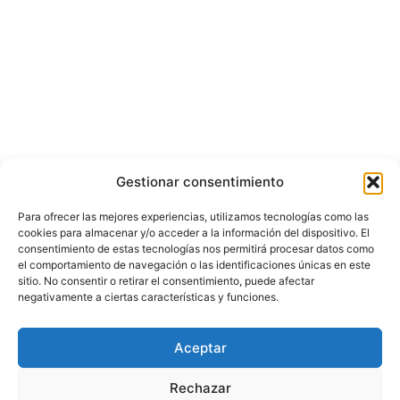
Gestionar consentimiento
Para ofrecer las mejores experiencias, utilizamos tecnologías como las
cookies para almacenar y/o acceder a la información del dispositivo. El
consentimiento de estas tecnologías nos permitirá procesar datos como
el comportamiento de navegación o las identificaciones únicas en este
sitio. No consentir o retirar el consentimiento, puede afectar
negativamente a ciertas características y funciones.
© Copyright ©️ 2025 CASA EDITORIAL Y CONTENIDOS ESPECIALES Y-
Aceptar
COMERCE S.A.S.
Rechazar
Inicio
Nacional
Bogotá
Internacional
Política
Economía