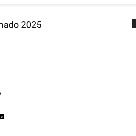
enado 2025
e
0