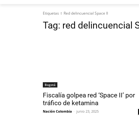
Etiquetas
Red delincuencial Space II
Tag:
red delincuencial 
Bogotá
Fiscalía golpea red ‘Space II’ por
tráfico de ketamina
Nación Colombia
-
junio 23, 2025