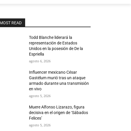
MOST READ
Todd Blanche liderará la
representación de Estados
Unidos en la posesión de De la
Espriella
agosto 6, 2026
Influencer mexicano César
Gastélum murió tras un ataque
armado durante una transmisión
en vivo
agosto 5, 2026
Muere Alfonso Lizarazo, figura
decisiva en el origen de ‘Sábados
Felices’
agosto 5, 2026