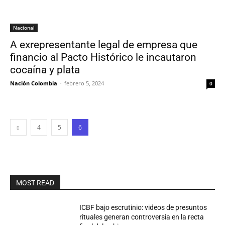
Nacional
A exrepresentante legal de empresa que
financio al Pacto Histórico le incautaron
cocaína y plata
Nación Colombia
-
febrero 5, 2024
0
4
5
6
MOST READ
ICBF bajo escrutinio: videos de presuntos
rituales generan controversia en la recta