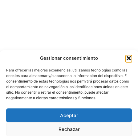
Gestionar consentimiento
Para ofrecer las mejores experiencias, utilizamos tecnologías como las
cookies para almacenar y/o acceder a la información del dispositivo. El
consentimiento de estas tecnologías nos permitirá procesar datos como
el comportamiento de navegación o las identificaciones únicas en este
sitio. No consentir o retirar el consentimiento, puede afectar
negativamente a ciertas características y funciones.
© Copyright ©️ 2025 CASA EDITORIAL Y CONTENIDOS ESPECIALES Y-
Aceptar
COMERCE S.A.S.
Rechazar
Inicio
Nacional
Bogotá
Internacional
Política
Economía
Judicial
Deportes
Cultura y Entretenimiento