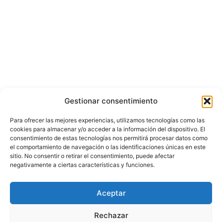
Gestionar consentimiento
Para ofrecer las mejores experiencias, utilizamos tecnologías como las
cookies para almacenar y/o acceder a la información del dispositivo. El
consentimiento de estas tecnologías nos permitirá procesar datos como
el comportamiento de navegación o las identificaciones únicas en este
sitio. No consentir o retirar el consentimiento, puede afectar
negativamente a ciertas características y funciones.
© Copyright ©️ 2025 CASA EDITORIAL Y CONTENIDOS ESPECIALES Y-
Aceptar
COMERCE S.A.S.
Rechazar
Inicio
Nacional
Bogotá
Internacional
Política
Economía