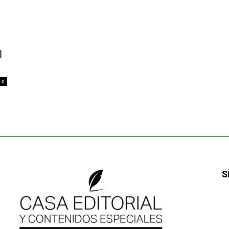
l
0
S