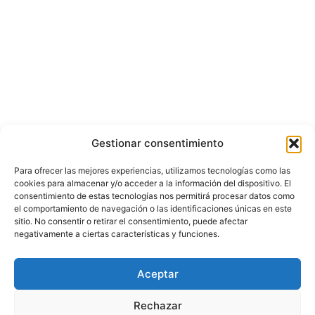
Gestionar consentimiento
Para ofrecer las mejores experiencias, utilizamos tecnologías como las
cookies para almacenar y/o acceder a la información del dispositivo. El
consentimiento de estas tecnologías nos permitirá procesar datos como
el comportamiento de navegación o las identificaciones únicas en este
sitio. No consentir o retirar el consentimiento, puede afectar
negativamente a ciertas características y funciones.
© Copyright ©️ 2025 CASA EDITORIAL Y CONTENIDOS ESPECIALES Y-
Aceptar
COMERCE S.A.S.
Rechazar
Inicio
Nacional
Bogotá
Internacional
Política
Economía