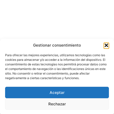
Gestionar consentimiento
Para ofrecer las mejores experiencias, utilizamos tecnologías como las
cookies para almacenar y/o acceder a la información del dispositivo. El
consentimiento de estas tecnologías nos permitirá procesar datos como
el comportamiento de navegación o las identificaciones únicas en este
sitio. No consentir o retirar el consentimiento, puede afectar
negativamente a ciertas características y funciones.
© Copyright ©️ 2025 CASA EDITORIAL Y CONTENIDOS ESPECIALES Y-
Aceptar
COMERCE S.A.S.
Rechazar
Inicio
Nacional
Bogotá
Internacional
Política
Economía
Judicial
Deportes
Cultura y Entretenimiento