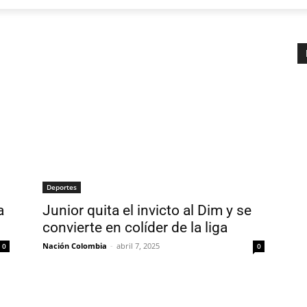
Deportes
a
Junior quita el invicto al Dim y se
convierte en colíder de la liga
Nación Colombia
-
abril 7, 2025
0
0