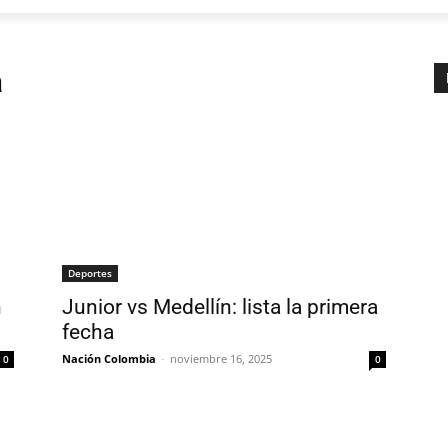
a
Deportes
n
Junior vs Medellín: lista la primera
fecha
Nación Colombia
-
noviembre 16, 2025
0
0