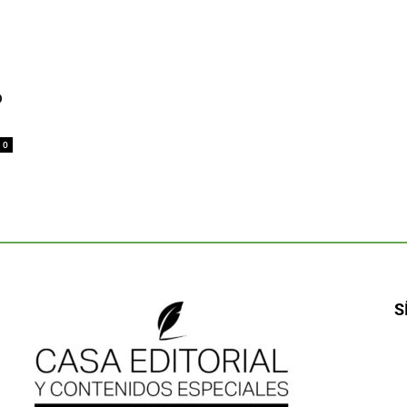
o
0
S