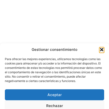
Gestionar consentimiento
Para ofrecer las mejores experiencias, utilizamos tecnologías como las
cookies para almacenar y/o acceder a la información del dispositivo. El
consentimiento de estas tecnologías nos permitirá procesar datos como
el comportamiento de navegación o las identificaciones únicas en este
sitio. No consentir o retirar el consentimiento, puede afectar
negativamente a ciertas características y funciones.
© Copyright ©️ 2025 CASA EDITORIAL Y CONTENIDOS ESPECIALES Y-
Aceptar
COMERCE S.A.S.
Rechazar
Inicio
Nacional
Bogotá
Internacional
Política
Economía