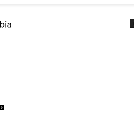
bia
0