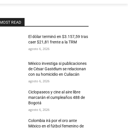
MOST READ
El dólar terminó en $3.157,59 tras
caer $21,81 frente a la TRM
agosto 6, 2026
México investiga si publicaciones
de César Gastélum se relacionan
con su homicidio en Culiacán
agosto 6, 2026
Ciclopaseos y cine al aire libre
marcarán el cumpleaños 488 de
Bogotá
agosto 6, 2026
Colombia irá por el oro ante
México en el fútbol femenino de