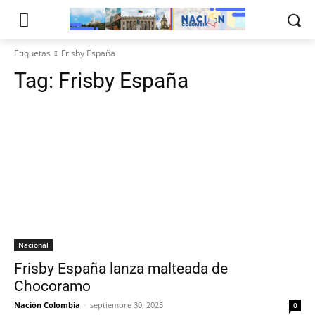
Etiquetas
Frisby España
Tag:
Frisby España
Nacional
Frisby España lanza malteada de
Chocoramo
Nación Colombia
-
septiembre 30, 2025
0