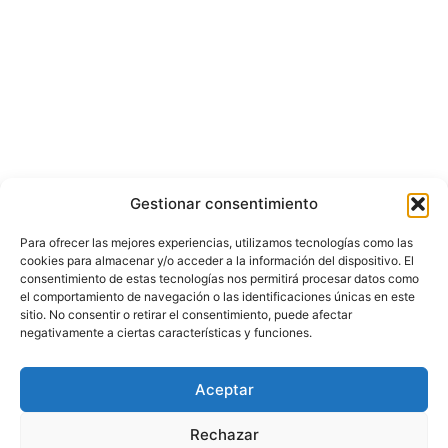
Gestionar consentimiento
Para ofrecer las mejores experiencias, utilizamos tecnologías como las
cookies para almacenar y/o acceder a la información del dispositivo. El
consentimiento de estas tecnologías nos permitirá procesar datos como
el comportamiento de navegación o las identificaciones únicas en este
sitio. No consentir o retirar el consentimiento, puede afectar
negativamente a ciertas características y funciones.
© Copyright ©️ 2025 CASA EDITORIAL Y CONTENIDOS ESPECIALES Y-
Aceptar
COMERCE S.A.S.
Rechazar
Inicio
Nacional
Bogotá
Internacional
Política
Economía