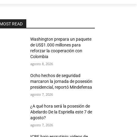
MOST READ
Washington prepara un paquete
de US$1.000 millones para
reforzar la cooperación con
Colombia
agosto 8, 2026
Ocho hechos de seguridad
marcaron la jornada de posesión
presidencial, reportó Mindefensa
agosto 7, 2026
¿A qué hora será la posesión de
Abelardo De la Espriella este 7 de
agosto?
agosto 7, 2026
ICBF bajo escrutinio: videos de