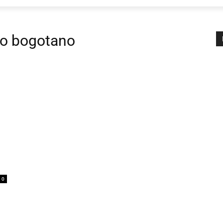
ico bogotano
0