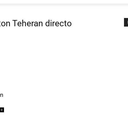
ton Teheran directo
un
0