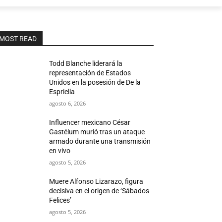
MOST READ
Todd Blanche liderará la
representación de Estados
Unidos en la posesión de De la
Espriella
agosto 6, 2026
Influencer mexicano César
Gastélum murió tras un ataque
armado durante una transmisión
en vivo
agosto 5, 2026
Muere Alfonso Lizarazo, figura
decisiva en el origen de ‘Sábados
Felices’
agosto 5, 2026