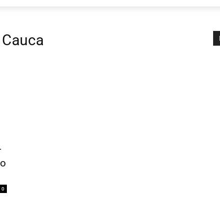
al Cauca
r
lo
0