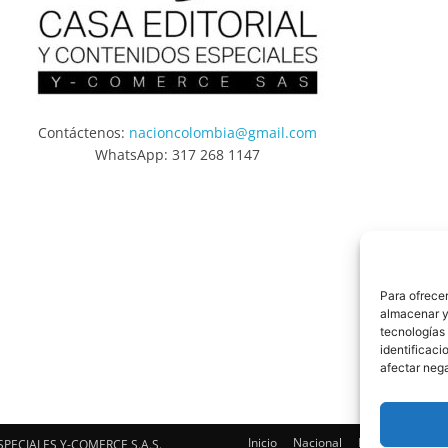
Contáctenos:
nacioncolombia@gmail.com
WhatsApp: 317 268 1147
Para ofrecer
almacenar y/
tecnologías
identificaci
afectar nega
Inicio
Nacional
Bogotá
Intern
SPECIALES Y-COMERCE S.A.S.