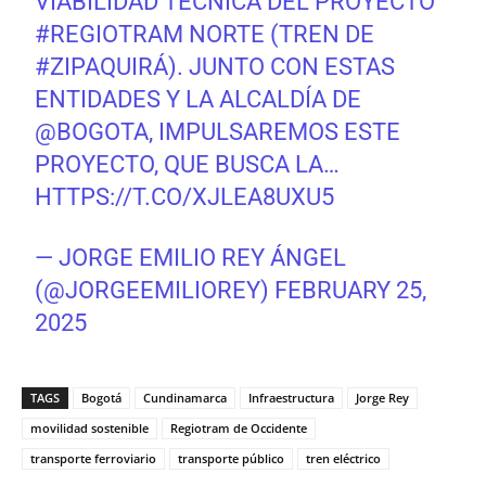
VIABILIDAD TÉCNICA DEL PROYECTO
#REGIOTRAM
NORTE (TREN DE
#ZIPAQUIRÁ
). JUNTO CON ESTAS
ENTIDADES Y LA ALCALDÍA DE
@BOGOTA
, IMPULSAREMOS ESTE
PROYECTO, QUE BUSCA LA…
HTTPS://T.CO/XJLEA8UXU5
— JORGE EMILIO REY ÁNGEL
(@JORGEEMILIOREY)
FEBRUARY 25,
2025
TAGS
Bogotá
Cundinamarca
Infraestructura
Jorge Rey
movilidad sostenible
Regiotram de Occidente
transporte ferroviario
transporte público
tren eléctrico