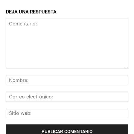
DEJA UNA RESPUESTA
Comentario:
No
Co
ele
Sit
we